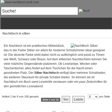
Nachttisch in silber
Ein Nachtisch ist ein praktisches Möbelstück,
das in der Farbe Silber vor allem für moderne Schlafzimmer ideal geeignet
ist. Die dezente Farbe wirkt dabei nicht zu aufdringlich und passt zu Tönen
wie Weiß, Schwarz oder Braun. Auf dem silbernen Nachtischlein können Sie
viele nützliche Gegenstände platzieren. Ob Leselampe, Wecker oder
Taschentücher, alles findet auf dem Tischchen für die Nacht einen
geordneten Platz. Der
Silber Nachttisch
verfügt über mehrere Schubladen,
die weiteren Stauraum für private Schätze bieten.
So können sie im
Nachttisch ein Buch samt Lesebrille verstauen oder ein paar Zeitschriften für
den gemütlichen Leseabend.
Artikel 1 bis 8 von 100 gesamt
pro Seite
Vor
Letzte
Seite 1 von 13